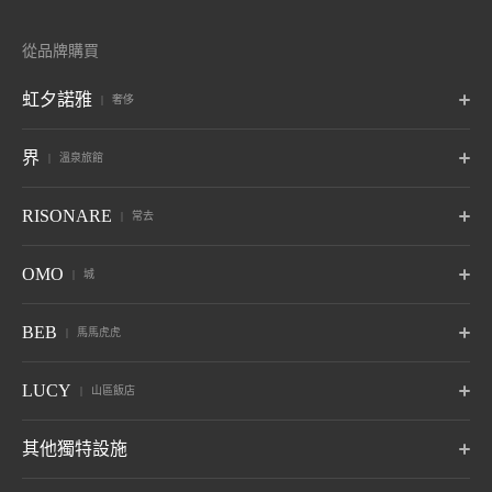
從品牌購買
虹夕諾雅
奢侈
東京
富士
輕井澤
界
溫泉旅館
東京
山梨藤川口子富士
長野 輕井澤
京都
奈良監獄
沖繩
波羅多
津輕
秋保
RISONARE
常去
京都
奈良，奈良
沖繩讀谷村
北海道白尾溫泉
青森溫泉
宮城縣 秋保溫泉
六月開幕
趙
鬼怒川
草津
Tomamu
那須
山梨八岳
OMO
城
竹富島
谷關
峇里島
山形佐岡溫泉
栃木 鬼怒川溫泉
群馬草津溫泉
北海道夕福郡
栃木那須
山梨北斗
沖繩縣 竹富島
台中古關
峇里島島
十月開幕
六月開幕
熱海
大阪
下關
OMO7
OMO5
OMO5
BEB
馬馬虎虎
旭川
小樽
函館
箱根
仙石原
Anjin
靜岡 熱海
大阪市大阪
山口縣下關市
旭川，北海道
北海道小樽
函館，北海道
神奈川縣 箱根湯本溫泉
神奈川 仙石原溫泉
靜岡 伊東溫泉
關於 虹夕諾雅
小濱島
關島
BEB5
BEB5
BEB5
LUCY
OMO5
OMO5
OMO3
山區飯店
伊東
遠州
阿爾卑斯
沖繩縣 小濱島
土浦
關島
輕井澤
門司港
東京大塚
東京五突田
淺草
靜岡 伊東溫泉
靜岡立山溫泉
長野縣御町溫泉
茨城土浦
長野 輕井澤
福岡縣北九州市
東京富島區
東京川區
東京太東區 東京
七月開幕
LUCY 尾瀨鳩待
其他獨特設施
松本
奧飛驒
加賀
關於 RISONARE
群馬尾瀨
OMO3
OMO7
OMO5
長野淺間溫泉
岐阜 奧飛驒溫泉村
石川縣山代溫泉
BEB5
東京赤坂
橫濱
橫濱巴沙道
沖繩瀨良城
八月開幕