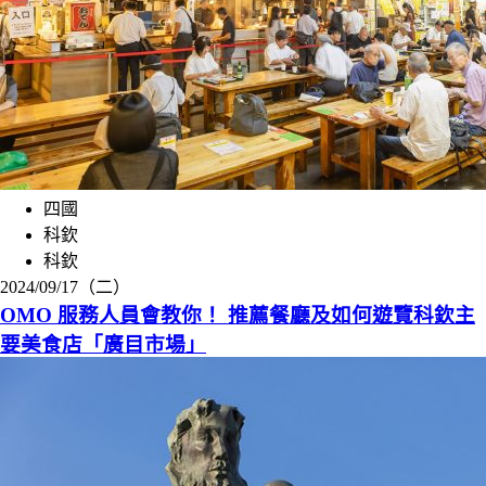
四國
科欽
科欽
2024/09/17（二）
OMO 服務人員會教你！ 推薦餐廳及如何遊覽科欽主
要美食店「廣目市場」