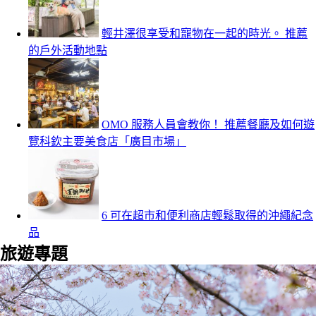
輕井澤很享受和寵物在一起的時光。 推薦
的戶外活動地點
OMO 服務人員會教你！ 推薦餐廳及如何遊
覽科欽主要美食店「廣目市場」
6 可在超市和便利商店輕鬆取得的沖繩紀念
品
旅遊專題