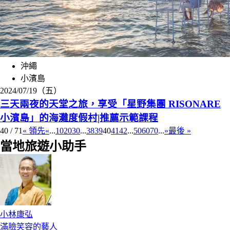
沖繩
小濱島
2024/07/19（五）
三天兩夜的天堂之旅，享受「星野集團 RISONARE
小濱島」的海灘度假村|推薦示範課程
40 / 71
« 領先
«
...
10
20
30
...
38
39
40
41
42
...
50
60
70
...
»
最後 »
當地旅遊小助手
小林康弘
滿臉笑容的藝人