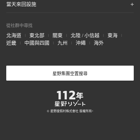
東京港區
神奈川縣橫濱市
神奈川縣橫濱市
Tomamu the Tower
青森屋 by 星野集團
奧入瀨溪流飯店 by
當天來回設施
沖繩女名村
by 星野集團
星野集團
青森三澤
關於 LUCY
玉造
出雲
宮島
OMO5
OMO5
OMO5
北海道夕福郡
青森戶和田
金澤玉町
京都祇園
京都三條
島根縣 玉造溫泉
島根縣出 出雲姬崎溫泉
廣島宮島溫泉
星野TOMAMU度假
星野集團 Tomamu
星野集團 NEKOMA
石川縣金澤市
京都京都
京都京都
七月開幕
磐梯山溫泉飯店 by
布雷斯頓法院飯店
1955 東京灣 by 星
關於 BEB
村
滑雪場
Mountain 滑雪場
從社群中尋找
星野集團
野集團
長野 輕井澤
北海道夕福郡
北海道夕福郡
福島縣山郡
OMO3
OMO7
OMO
長門
別府
由布院
福島縣山郡
千葉縣浦安縣
京都東寺
大阪
關西機場
北海道
東北部
關東
北陸 / 小信越
東海
|
|
|
|
|
山口 長門湯本溫泉
大分縣 別府溫泉
大分 由布院溫泉
谷川岳 Joch
Mt.T
蕎麥面卡波SAI
京都京都
大阪府， 大阪
大阪
星野集團 西表島飯
星野集團 天台山嘉
The Surfjack Hotel
近畿
中國與四國
九州
沖繩
海外
|
|
|
|
群馬縣 港上町 利根郡
群馬縣 港上町 利根郡
群馬草津溫泉
店
助飯店
& Swim Club
阿蘇
雲仙
霧島
六月開幕
OMO7
OMO5
OMO5
沖繩西表島
中國天台山
夏威夷威基基
大分縣瀨本溫泉
長崎 雲仙溫泉
鹿兒島 霧島溫泉
科欽
熊本
沖繩那霸
科欽縣，科欽
熊本縣熊本市
那霸，沖繩縣
輕井澤星野度假區
Picchio
奈良監獄博物館
長野 輕井澤
長野 輕井澤
奈良縣奈良市
關於 界
四月開幕
星野集團空置搜尋
關於 OMO
BANTA CAFE by 星
野集團
沖繩讀谷村
© 星野度假村株式會社 版權所有。