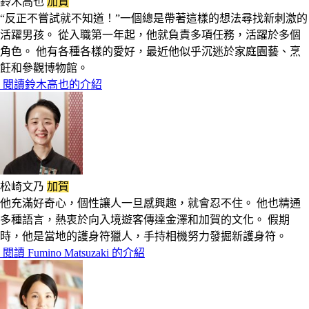
鈴木高也
加賀
“反正不嘗試就不知道！”一個總是帶著這樣的想法尋找新刺激的
活躍男孩。 從入職第一年起，他就負責多項任務，活躍於多個
角色。 他有各種各樣的愛好，最近他似乎沉迷於家庭園藝、烹
飪和參觀博物館。
閱讀鈴木高也的介紹
松崎文乃
加賀
他充滿好奇心，個性讓人一旦感興趣，就會忍不住。 他也精通
多種語言，熱衷於向入境遊客傳達金澤和加賀的文化。 假期
時，他是當地的護身符獵人，手持相機努力發掘新護身符。
閱讀 Fumino Matsuzaki 的介紹