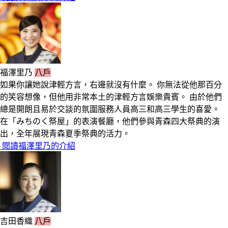
福澤里乃
八戶
如果你讓她說津輕方言，右邊就沒有什麼。 你無法從他那百分
的笑容想像，但他用非常本土的津輕方言娛樂貴賓。 由於他們
總是開朗且易於交談的氛圍服務人員高三和高三學生的喜愛。
在「みちのく祭屋」的表演餐廳，他們參與青森四大祭典的演
出，全年展現青森夏季祭典的活力。
閱讀福澤里乃的介紹
吉田香織
八戶