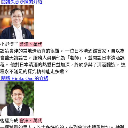
閱讀久慈沙織的介紹
小野博子
會津、萬代
談論會津的當地清酒真的很難。 一位日本清酒鑑賞家，自以為
會整天談論它。 服務人員稱他為「老師」，並開設日本清酒課
程。 他對日本清酒的熱愛日益加深，終於參與了清酒釀造。 這
種永不滿足的探究精神能走多遠？
閱讀 Hiroko Ono 的介紹
後藤海成
會津、萬代
一個饕餮的男人，吃太多好吃的，來到會津後體重增加。 他夢