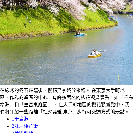
在嚴寒的冬春來臨後，櫻花賞季終於來臨。 在東京大手町地
區，作為商業區的中心，有許多著名的櫻花觀賞景點，如「千鳥
楕淵」和「皇宮東庭園」。 在大手町地區的櫻花觀賞點中，我
們將介紹一些距離「虹夕諾雅 東京」步行可交通方式的景點。
1
千鳥淵
2
江戶櫻花街