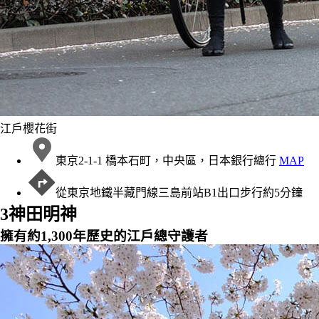
江戶櫻花街
東京2-1-1 橋本石町，中央區，日本銀行總行
MAP
從東京地鐵半藏門線三島前站B1出口步行約5分鐘
3
神田明神
擁有約1,300年歷史的江戶總守護者