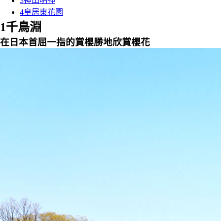
3
神田明神
4
皇居東花園
1
千鳥淵
在日本首屈一指的賞櫻勝地欣賞櫻花