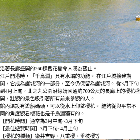
沿著長廊盛開的260棵櫻花樹令人嘆為觀止。
江戶開港時，「千鳥淵」具有水壩的功能。 在江戶城擴建期
間，它成為護城河的一部分，至今仍保留為護城河。 從3月下旬
到4月上旬，北之丸公園沿線靖國通約700公尺的長廊上的櫻花盛
開，壯觀的景色吸引著所有前來參觀的人。
館內還設有遊船碼頭，可以從水上仰望櫻花。 能夠從與平常不
同的角度觀看櫻花也是千鳥淵獨有的。
【開花時間】通常為3月中旬~3月下旬
【最佳遊覽時間】3月下旬~4月上旬
【櫻花的種類】染井吉野、八重櫻、垂枝櫻等