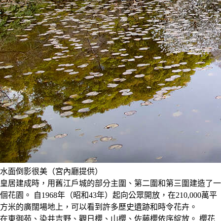
水面倒影很美（宮內廳提供）
皇居建成時，用舊江戶城的部分主圍、第二圍和第三圍建造了一
個花園。 自1968年（昭和43年）起向公眾開放，在210,000萬平
方米的廣闊場地上，可以看到許多歷史遺跡和時令花卉。
在東御苑、染井吉野、觀日櫻、山櫻、佐藤櫻依序綻放。 櫻花