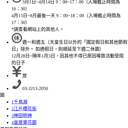
3月1日~4月14日 9：00~17：00（入場截止時間為
16：30）
4月15日~8月最後一天 9：00~18：00（入場截止時間為
17：30）
*請查看網站上的其他人。
週一和週五（天皇生日以外的「國定假日和其他節假
日」除外。 如遇假日，則順延至下週二休園）
12月28日~隔年1月3日，因其他不得已原因導致活動受阻
的日子
放
03-3213-2050
圖
1
千鳥淵
2
江戶櫻花街
3
神田明神
4
皇居東花園