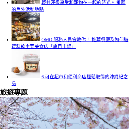
輕井澤很享受和寵物在一起的時光。 推薦
的戶外活動地點
OMO 服務人員會教你！ 推薦餐廳及如何遊
覽科欽主要美食店「廣目市場」
6 可在超市和便利商店輕鬆取得的沖繩紀念
品
旅遊專題