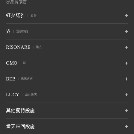
從品牌購買
虹夕諾雅
奢侈
東京
富士
輕井澤
界
溫泉旅館
東京
山梨藤川口子富士
長野 輕井澤
京都
奈良監獄
沖繩
波羅多
津輕
秋保
RISONARE
常去
京都
奈良，奈良
沖繩讀谷村
北海道白尾溫泉
青森溫泉
宮城縣 秋保溫泉
六月開幕
趙
鬼怒川
草津
Tomamu
那須
山梨八岳
OMO
城
竹富島
谷關
峇里島
山形佐岡溫泉
栃木 鬼怒川溫泉
群馬草津溫泉
北海道夕福郡
栃木那須
山梨北斗
沖繩縣 竹富島
台中古關
峇里島島
十月開幕
六月開幕
熱海
大阪
下關
OMO7
OMO5
OMO5
BEB
馬馬虎虎
旭川
小樽
函館
箱根
仙石原
Anjin
靜岡 熱海
大阪市大阪
山口縣下關市
旭川，北海道
北海道小樽
函館，北海道
神奈川縣 箱根湯本溫泉
神奈川 仙石原溫泉
靜岡 伊東溫泉
關於 虹夕諾雅
小濱島
關島
BEB5
BEB5
BEB5
LUCY
OMO5
OMO5
OMO3
山區飯店
伊東
遠州
阿爾卑斯
沖繩縣 小濱島
土浦
關島
輕井澤
門司港
東京大塚
東京五突田
淺草
靜岡 伊東溫泉
靜岡立山溫泉
長野縣御町溫泉
茨城土浦
長野 輕井澤
福岡縣北九州市
東京富島區
東京川區
東京太東區 東京
七月開幕
LUCY 尾瀨鳩待
其他獨特設施
松本
奧飛驒
加賀
關於 RISONARE
群馬尾瀨
OMO3
OMO7
OMO5
長野淺間溫泉
岐阜 奧飛驒溫泉村
石川縣山代溫泉
BEB5
東京赤坂
橫濱
橫濱巴沙道
沖繩瀨良城
八月開幕
東京港區
神奈川縣橫濱市
神奈川縣橫濱市
Tomamu the Tower
青森屋 by 星野集團
奧入瀨溪流飯店 by
當天來回設施
沖繩女名村
by 星野集團
星野集團
青森三澤
關於 LUCY
玉造
出雲
宮島
OMO5
OMO5
OMO5
北海道夕福郡
青森戶和田