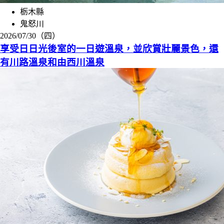
栃木縣
鬼怒川
2026/07/30（四）
享受日日光後室的一日遊溫泉，並欣賞壯麗景色，還
有川路溫泉和由西川溫泉