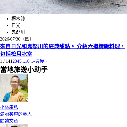
栃木縣
日光
鬼怒川
2026/07/30（四）
來自日光和鬼怒川的經典甜點。 介紹六道精緻料理，
包括松月冰室
1 / 14
1
2
3
4
5
...
10
...
»
最後 »
當地旅遊小助手
小林康弘
滿臉笑容的藝人
閱讀文章