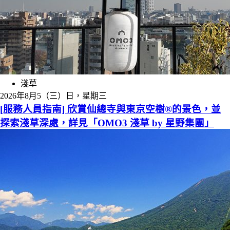
淺草
2026年8月5（三）日，星期三
[服務人員指南] 欣賞仙總寺與東京空樹®的景色，並
探索淺草深處，詳見「OMO3 淺草 by 星野集團」