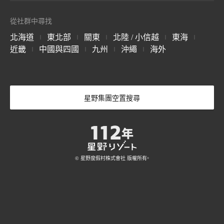
金澤玉町
京都祇園
京都三條
島根縣 玉造溫泉
島根縣出 出雲姬崎溫泉
廣島宮島溫泉
星野TOMAMU度假
星野集團 Tomamu
星野集團 NEKOMA
石川縣金澤市
京都京都
京都京都
七月開幕
磐梯山溫泉飯店 by
布雷斯頓法院飯店
1955 東京灣 by 星
關於 BEB
村
滑雪場
Mountain 滑雪場
從社群中尋找
星野集團
野集團
長野 輕井澤
北海道夕福郡
北海道夕福郡
福島縣山郡
OMO3
OMO7
OMO
長門
別府
由布院
福島縣山郡
千葉縣浦安縣
京都東寺
大阪
關西機場
北海道
東北部
關東
北陸 / 小信越
東海
|
|
|
|
|
山口 長門湯本溫泉
大分縣 別府溫泉
大分 由布院溫泉
谷川岳 Joch
Mt.T
蕎麥面卡波SAI
京都京都
大阪府， 大阪
大阪
星野集團 西表島飯
星野集團 天台山嘉
The Surfjack Hotel
近畿
中國與四國
九州
沖繩
海外
|
|
|
|
群馬縣 港上町 利根郡
群馬縣 港上町 利根郡
群馬草津溫泉
店
助飯店
& Swim Club
阿蘇
雲仙
霧島
六月開幕
OMO7
OMO5
OMO5
沖繩西表島
中國天台山
夏威夷威基基
大分縣瀨本溫泉
長崎 雲仙溫泉
鹿兒島 霧島溫泉
科欽
熊本
沖繩那霸
科欽縣，科欽
熊本縣熊本市
那霸，沖繩縣
輕井澤星野度假區
Picchio
奈良監獄博物館
長野 輕井澤
長野 輕井澤
奈良縣奈良市
關於 界
四月開幕
星野集團空置搜尋
關於 OMO
BANTA CAFE by 星
野集團
沖繩讀谷村
© 星野度假村株式會社 版權所有。