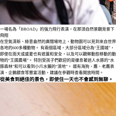
一場名為「BROAD」的強力飛行表演，在那須自然景觀背景下
飛翔
在空氣清新、綠意盎然的廣闊場地上，動物園可以見到來自世界
各地的600多種動物。 有兩個區域，大部分區域分為“王國城”，
即使在雨天或盛夏也有遮蓋和安全，以及可以觀察動態移動的動
物的“王國農場”。 特別受孩子們歡迎的是棲息著迷人水豚的“水
豚森林”和可以看到小爪水獺的“濕地”。 還有海狗、鷹、老鷹表
演、企鵝餵食等豐富活動，建議在參觀時查看開放時間。
從美食到絕佳的景色，即使住一天也不會感到無聊。