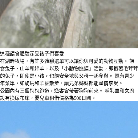
這種餵食體驗深受孩子們喜愛
在湖畔牧場，有許多體驗選單可以讓你與可愛的動物互動。 餵
食兔子、山羊和綿羊，以及「小動物撫摸」活動，即抱著毛茸茸
的兔子，即使是小孩，也能安全地與父母一起參與。 還有青少
年菜單，如騎馬和羊駝散步，讓兄弟姊妹都能盡情享受。
公園內有三個狗狗跑道，遊客會帶著狗狗前來。 哺乳室和女廁
設有換尿布床，嬰兒車租借價格為500日圓。