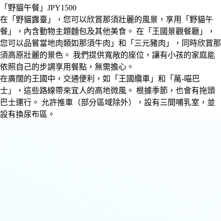
「野貓午餐」JPY1500
在「野貓露臺」，您可以欣賞那須壯麗的風景，享用「野貓午
餐」，內含動物主題麵包及其他美食。 在「王國景觀餐廳」，
您可以品嘗當地肉類如那須牛肉」和「三元豬肉」，同時欣賞那
須高原壯麗的景色。 我們提供寬敞的座位，讓有小孩的家庭能
依照自己的步調享用餐點，無需擔心。
在廣闊的王國中，交通便利，如「王國纜車」和「萬-喵巴
士」，這些路線帶來宜人的高地微風。 根據季節，也會有拖頭
巴士運行。 允許推車（部分區域除外），設有三間哺乳室，並
設有換尿布區。