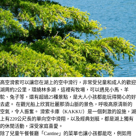
高空滑索可以讓您在湖上的空中滑行，非常受兒童和成人的歡迎
湖周約2公里，環繞林多湖，這裡有牧場，可以遇見小馬、羊
駝、兔子等，還有超過25種景點，是大人小孩都能玩得開心的好
去處。 在觀光船上欣賞壯麗那須山脈的景色，呼吸高原清新的
空氣，令人振奮。 滑索卡庫（KAKKU）是一個刺激的設施，湖
上有220公尺長的單向空中滑翔，以及經典划艇，都是湖上獨有
的休閒活動，深受家庭喜愛。
除了兒童午餐餐廳「Cantine」的菜單也讓小孩都能吃，例如用