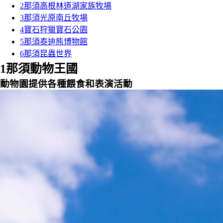
2
那須高根林道湖家族牧場
3
那須光原南丘牧場
4
寶石狩獵寶石公園
5
那須泰迪熊博物館
6
那須昆蟲世界
1
那須動物王國
動物園提供各種餵食和表演活動