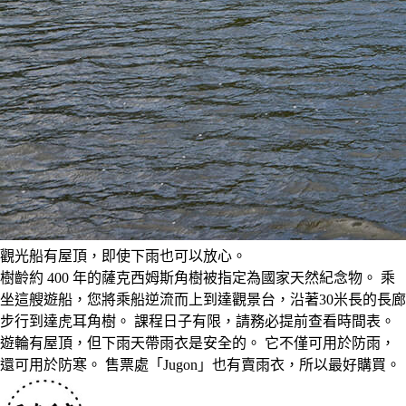
觀光船有屋頂，即使下雨也可以放心。
樹齡約 400 年的薩克西姆斯角樹被指定為國家天然紀念物。 乘
坐這艘遊船，您將乘船逆流而上到達觀景台，沿著30米長的長廊
步行到達虎耳角樹。 課程日子有限，請務必提前查看時間表。
遊輪有屋頂，但下雨天帶雨衣是安全的。 它不僅可用於防雨，
還可用於防寒。 售票處「Jugon」也有賣雨衣，所以最好購買。