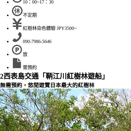
10：00~17：30
不定期
紅樹林染色體驗 JPY3500~
090-7986-5646
放
需預約
2
西表島交通「鞆江川紅樹林遊船」
無需預約，悠閒遊覽日本最大的紅樹林