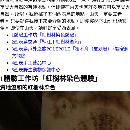
西表島位於沖沖繩本島西南方約400公里處。 這裡是陽光明媚時
享受大自然的有趣地點，但即使在雨天也有許多地方可以享受大
自然。 所以，我們挑了五個西表島的地點，雨天一定要去看
看。 只要記得我接下來要介紹的地點，即使突然下雨你也能安
全。 即使在雨天，請好好享受西表島。
1
體驗工作坊「紅樹林染色體驗」
2
西表島交通「鞆江川紅樹林遊船」
3
西表島戶外之旅POLEPOLE「獨木舟（皮划艇）+超窄洞
穴探險」
4
西表手工藝品中心
5
西表野生動物保護中心
1
體驗工作坊「紅樹林染色體驗」
質地溫和的紅樹林染色