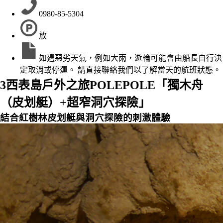
0980-85-5304
放
如遇惡劣天氣，例如大雨，遊輪可能會由船長自行決
定取消或停運。 請直接聯絡我們以了解當天的航班狀態。
3
西表島戶外之旅POLEPOLE「獨木舟
（皮划艇）+超窄洞穴探險」
結合紅樹林皮划艇與洞穴探險的刺激體驗