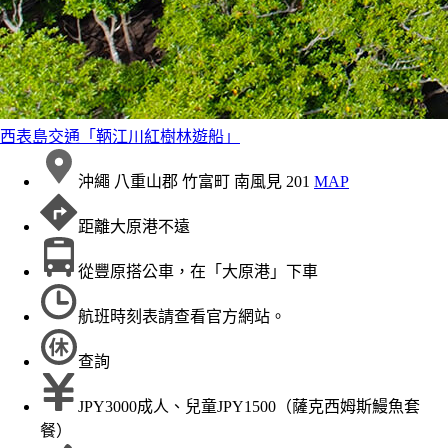
西表島交通「鞆江川紅樹林遊船」
沖繩 八重山郡 竹富町 南風見 201
MAP
距離大原港不遠
從豐原搭公車，在「大原港」下車
航班時刻表請查看官方網站。
查詢
JPY3000成人、兒童JPY1500（薩克西姆斯鰻魚套
餐）